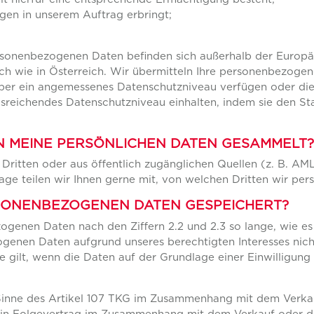
gen in unserem Auftrag erbringt;
sonenbezogenen Daten befinden sich außerhalb der Europä
ch wie in Österreich. Wir übermitteln Ihre personenbezoge
er ein angemessenes Datenschutzniveau verfügen oder die P
ausreichendes Datenschutzniveau einhalten, indem sie den 
 MEINE PERSÖNLICHEN DATEN GESAMMELT?
 Dritten oder aus öffentlich zugänglichen Quellen (z. B. AM
rage teilen wir Ihnen gerne mit, von welchen Dritten wir p
RSONENBEZOGENEN DATEN GESPEICHERT?
genen Daten nach den Ziffern 2.2 und 2.3 so lange, wie es 
genen Daten aufgrund unseres berechtigten Interesses nicht
gilt, wenn die Daten auf der Grundlage einer Einwilligung e
 Sinne des Artikel 107 TKG im Zusammenhang mit dem Verkauf
ein Folgevertrag im Zusammenhang mit dem Verkauf oder de