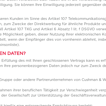
lligung. Sie können Ihre Einwilligung jederzeit gegenüber 
nseren Kunden im Sinne des Artikel 107 Telekommunikation
en, zum Zwecke der Direktwerbung für ähnliche Produkte und 
ß Artikel 107 TKG und Artikel 6 Absatz 1 lit. f DSGVO ver
e Möglichkeit geben, dieser Nutzung Ihrer elektronischen K
lt, wenn der Empfänger dies von vornherein ablehnt, insbes
nsonliste).
EN DATEN?
r Erfüllung des mit Ihnen geschlossenen Vertrags kann es er
n Ihre personenbezogenen Daten jedoch nur zum Zweck der 
Gruppe oder andere Partnerunternehmen von Cushman & Wa
ahmen ihrer beruflichen Tätigkeit zur Verschwiegenheit verp
der Gesellschaft zur Unterstützung der Geschäftsverwaltung
it hierfür eine entsprechende Ermächtigung besteht;