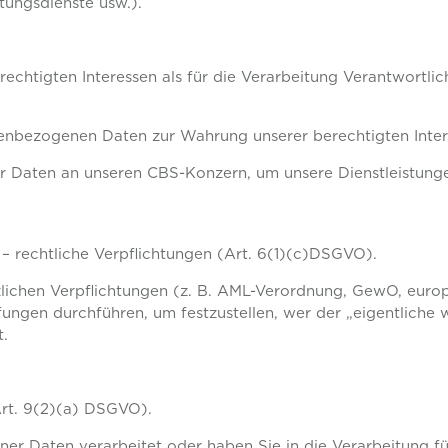
tungsdienste usw.).
echtigten Interessen als für die Verarbeitung Verantwortlich
onenbezogenen Daten zur Wahrung unserer berechtigten Inter
 Daten an unseren CBS-Konzern, um unsere Dienstleistunge
– rechtliche Verpflichtungen (Art. 6(1)(c)DSGVO).
ichen Verpflichtungen (z. B. AML-Verordnung, GewO, europä
ngen durchführen, um festzustellen, wer der „eigentliche w
t.
Art. 9(2)(a) DSGVO).
 Daten verarbeitet oder haben Sie in die Verarbeitung für